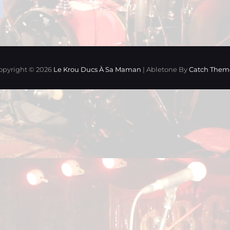
opyright © 2026
Le Krou Ducs À Sa Maman
|
Abletone By
Catch Them