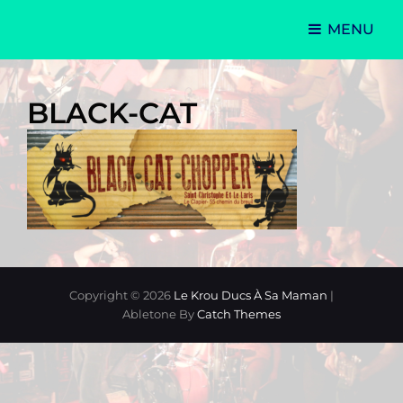
MENU
Le Krou Ducs à sa Maman
BLACK-CAT
Copyright © 2026
Le Krou Ducs À Sa Maman
|
Abletone By
Catch Themes