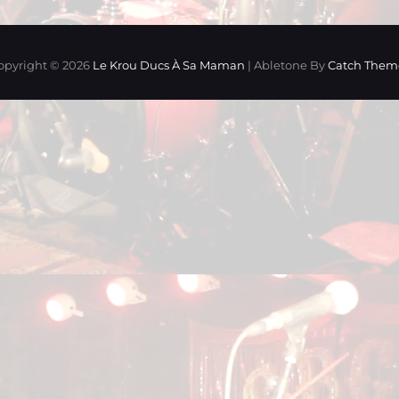
opyright © 2026
Le Krou Ducs À Sa Maman
|
Abletone By
Catch Them