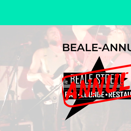
Le Krou Ducs à sa Maman
BEALE-ANN